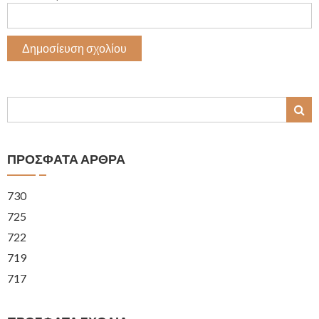
ΠΡΌΣΦΑΤΑ ΆΡΘΡΑ
730
725
722
719
717